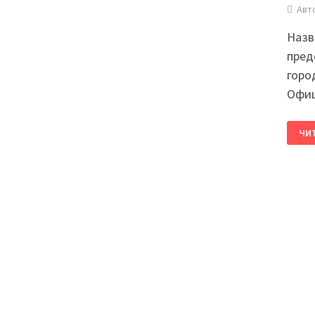
Авт
Назв
пред
горо
Офиц
ЧИ