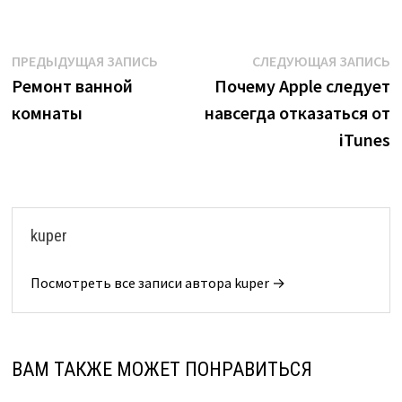
Навигация
Предыдущая
С
ПРЕДЫДУЩАЯ ЗАПИСЬ
СЛЕДУЮЩАЯ ЗАПИСЬ
запись:
з
Ремонт ванной
Почему Apple следует
по
комнаты
навсегда отказаться от
записям
iTunes
kuper
Посмотреть все записи автора kuper →
ВАМ ТАКЖЕ МОЖЕТ ПОНРАВИТЬСЯ