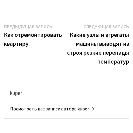
Навигация
Предыдущая
С
ПРЕДЫДУЩАЯ ЗАПИСЬ
СЛЕДУЮЩАЯ ЗАПИСЬ
запись:
з
Как отремонтировать
Какие узлы и агрегаты
по
квартиру
машины выводят из
записям
строя резкие перепады
температур
kuper
Посмотреть все записи автора kuper →