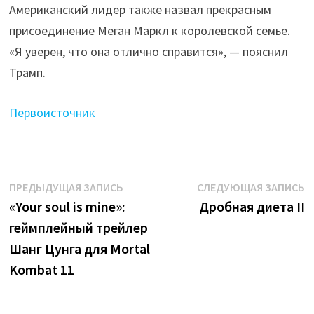
Американский лидер также назвал прекрасным
присоединение Меган Маркл к королевской семье.
«Я уверен, что она отлично справится», — пояснил
Трамп.
Первоисточник
Навигация
Предыдущая
С
ПРЕДЫДУЩАЯ ЗАПИСЬ
СЛЕДУЮЩАЯ ЗАПИСЬ
запись:
з
«Your soul is mine»:
Дробная диета II
по
геймплейный трейлер
записям
Шанг Цунга для Mortal
Kombat 11