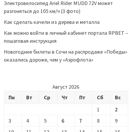
Электровелосипед Ariel Rider MUDD 72V может
разгоняться до 105 км/ч (3 фото)
Как сделать качели из дерева и металла
Как можно войти в личный кабинет портала ЯРВЕТ –
пошаговая инструкция
Новогодние билеты в Сочи на распродаже «Победы»
оказались дороже, чем у «Аэрофлота»
Август 2026
Пн
Вт
Ср
Чт
Пт
Сб
Вс
1
2
3
4
5
6
7
8
9
10
11
12
13
14
15
16