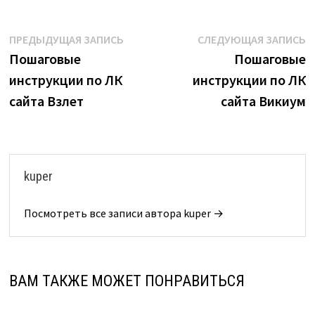
Навигация
Предыдущая
С
ПРЕДЫДУЩАЯ ЗАПИСЬ
СЛЕДУЮЩАЯ ЗАПИСЬ
запись:
з
Пошаговые
Пошаговые
по
инструкции по ЛК
инструкции по ЛК
записям
сайта Взлет
сайта Викиум
kuper
Посмотреть все записи автора kuper →
ВАМ ТАКЖЕ МОЖЕТ ПОНРАВИТЬСЯ