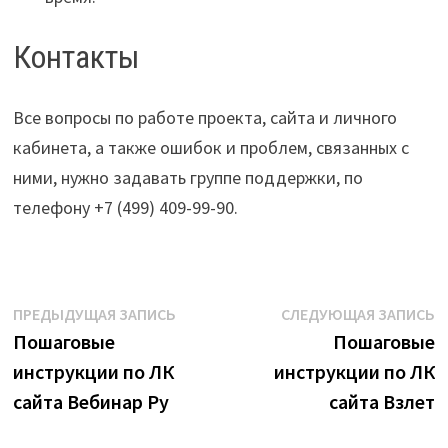
Контакты
Все вопросы по работе проекта, сайта и личного
кабинета, а также ошибок и проблем, связанных с
ними, нужно задавать группе поддержки, по
телефону +7 (499) 409-99-90.
Навигация
Предыдущая
С
ПРЕДЫДУЩАЯ ЗАПИСЬ
СЛЕДУЮЩАЯ ЗАПИСЬ
запись:
з
Пошаговые
Пошаговые
по
инструкции по ЛК
инструкции по ЛК
записям
сайта Вебинар Ру
сайта Взлет