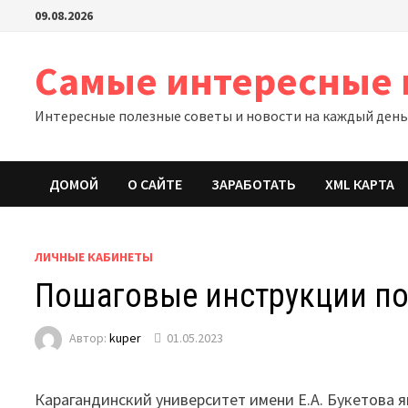
Перейти
09.08.2026
к
содержимому
Самые интересные 
Интересные полезные советы и новости на каждый ден
ДОМОЙ
О САЙТЕ
ЗАРАБОТАТЬ
XML КАРТА
ЛИЧНЫЕ КАБИНЕТЫ
Пошаговые инструкции по Л
Автор:
kuper
01.05.2023
Карагандинский университет имени Е.А. Букетова 