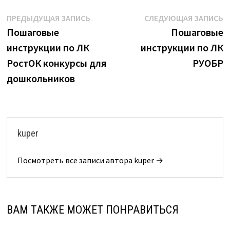
Навигация
Предыдущая
С
ПРЕДЫДУЩАЯ ЗАПИСЬ
СЛЕДУЮЩАЯ ЗАПИСЬ
запись:
з
Пошаговые
Пошаговые
по
инструкции по ЛК
инструкции по ЛК
записям
РостОК конкурсы для
РУОБР
дошкольников
kuper
Посмотреть все записи автора kuper →
ВАМ ТАКЖЕ МОЖЕТ ПОНРАВИТЬСЯ