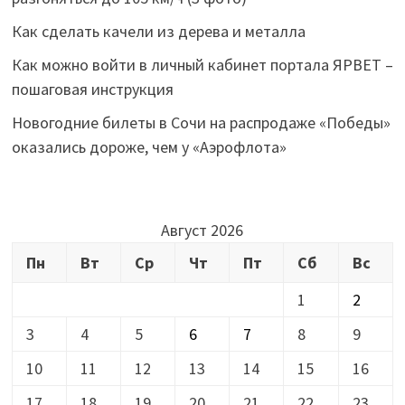
Как сделать качели из дерева и металла
Как можно войти в личный кабинет портала ЯРВЕТ –
пошаговая инструкция
Новогодние билеты в Сочи на распродаже «Победы»
оказались дороже, чем у «Аэрофлота»
Август 2026
Пн
Вт
Ср
Чт
Пт
Сб
Вс
1
2
3
4
5
6
7
8
9
10
11
12
13
14
15
16
17
18
19
20
21
22
23