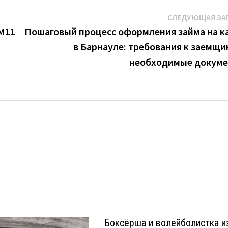
СЛЕДУЮЩАЯ ЗА
(М11
Пошаговый процесс оформления займа на к
в Барнауле: требования к заемщи
необходимые докум
Боксёрша и волейболистка и