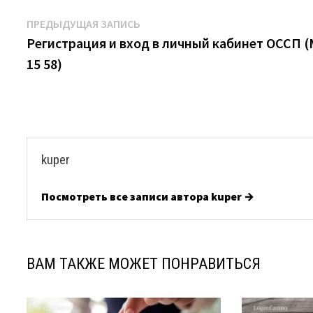
Навигация
Предыдущая
ПРЕДЫДУЩАЯ ЗАПИСЬ
запись:
Регистрация и вход в личный кабинет ОССП 
по
15 58)
записям
kuper
Посмотреть все записи автора kuper →
ВАМ ТАКЖЕ МОЖЕТ ПОНРАВИТЬСЯ