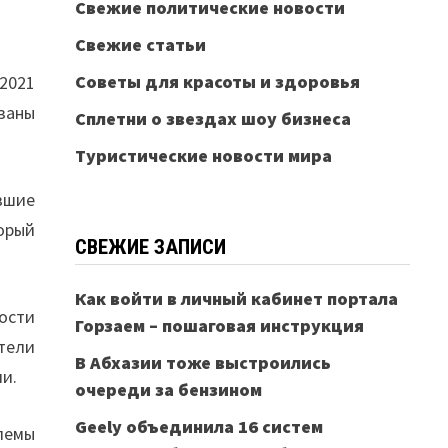
Свежие политические новости
Свежие статьи
Советы для красоты и здоровья
2021
заны
Сплетни о звездах шоу бизнеса
Туристические новости мира
вшие
орый
СВЕЖИЕ ЗАПИСИ
Как войти в личный кабинет портала
ости
Горзаем – пошаговая инструкция
тели
В Абхазии тоже выстроились
ии.
очереди за бензином
Geely объединила 16 систем
лемы