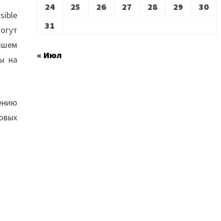
24
25
26
27
28
29
30
ible
31
огут
йшем
« Июл
ы на
ению
овых