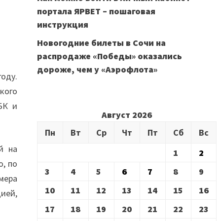
портала ЯРВЕТ – пошаговая
инструкция
Новогодние билеты в Сочи на
распродаже «Победы» оказались
дороже, чем у «Аэрофлота»
оду.
кого
БК и
Август 2026
Пн
Вт
Ср
Чт
Пт
Сб
Вс
й на
1
2
, по
3
4
5
6
7
8
9
мера
10
11
12
13
14
15
16
цией,
17
18
19
20
21
22
23