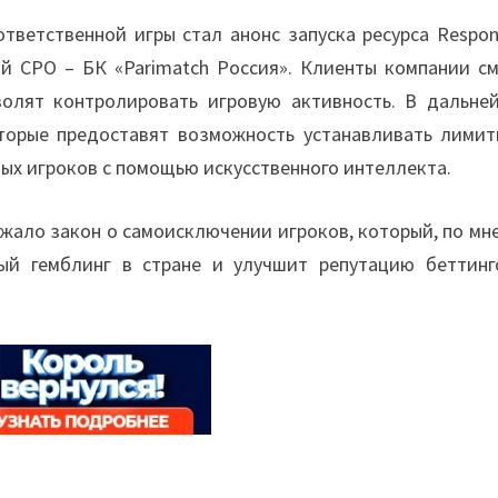
ветственной игры стал анонс запуска ресурса Respons
ой СРО – БК «Parimatch Россия». Клиенты компании см
волят контролировать игровую активность. В дальне
оторые предоставят возможность устанавливать лимит
ных игроков с помощью искусственного интеллекта.
жало закон о самоисключении игроков, который, по мн
ый гемблинг в стране и улучшит репутацию беттинг