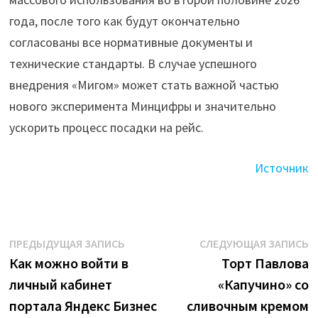
года, после того как будут окончательно
согласованы все нормативные документы и
технические стандарты. В случае успешного
внедрения «Мигом» может стать важной частью
нового эксперимента Минцифры и значительно
ускорить процесс посадки на рейс.
Источник
Навигация
Предыдущая
С
ПРЕДЫДУЩАЯ ЗАПИСЬ
СЛЕДУЮЩАЯ ЗАПИСЬ
запись:
з
Как можно войти в
Торт Павлова
по
личный кабинет
«Капучино» со
записям
портала Яндекс Бизнес
сливочным кремом