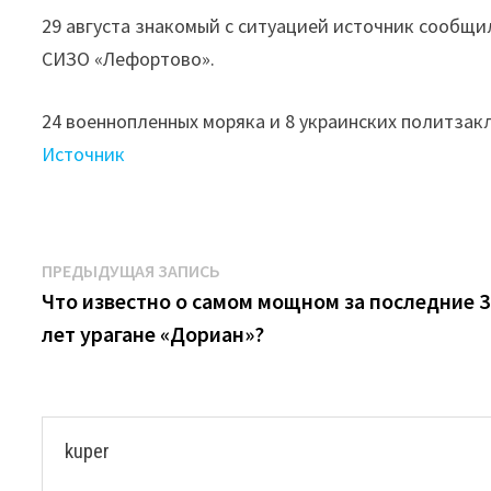
29 августа знакомый с ситуацией источник сообщи
СИЗО «Лефортово».
24 военнопленных моряка и 8 украинских политза
Источник
Навигация
Предыдущая
ПРЕДЫДУЩАЯ ЗАПИСЬ
запись:
Что известно о самом мощном за последние 3
по
лет урагане «Дориан»?
записям
kuper