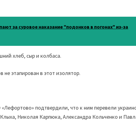
пают за суровое наказание "подонков в погонах" из-за
ний хлеб, сыр и колбаса.
в не этапирован в этот изолятор.
 «Лефортово» подтвердили, что к ним перевели украин
Клыха, Николая Карпюка, Александра Кольченко и Павл