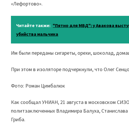
«Лефортово».
Читайте также:
"Пятно для МВД": у Авакова высту
убийства мальчика
Им были переданы сигареты, орехи, шоколад, домаш
При этом в изоляторе подчеркнули, что Олег Сенцо
Фото: Роман Цимбалюк
Как сообщал УНИАН, 21 августа в московском СИЗО
политзаключенных Владимира Балуха, Станислава 
Гриба.