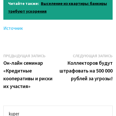
Читайте также:
Выселение из квартиры: банкиры
требуют ускорения
Источник
Навигация
Предыдущая
С
ПРЕДЫДУЩАЯ ЗАПИСЬ
СЛЕДУЮЩАЯ ЗАПИСЬ
запись:
з
Он-лайн семинар
Коллекторов будут
по
«Кредитные
штрафовать на 500 000
записям
кооперативы и риски
рублей за угрозы!
их участия»
kuper