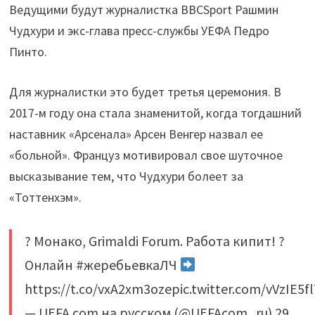
Ведущими будут журналистка BBCSport Рашмин
Чудхури и экс-глава пресс-службы УЕФА Педро
Пинто.
Для журналистки это будет третья церемония. В
2017-м году она стала знаменитой, когда тогдашний
наставник «Арсенала» Арсен Венгер назвал ее
«больной». Француз мотивировал свое шуточное
высказывание тем, что Чудхури болеет за
«Тоттенхэм».
? Монако, Grimaldi Forum. Работа кипит! ?
Онлайн #жеребьевкаЛЧ
https://t.co/vxA2xm3ozepic.twitter.com/vVzIE5f
— UEFA.com на русском (@UEFAcom_ru) 29