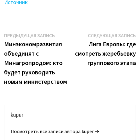
Источник
Навигация
Предыдущая
С
ПРЕДЫДУЩАЯ ЗАПИСЬ
СЛЕДУЮЩАЯ ЗАПИСЬ
запись:
з
Минэкономразвития
Лига Европы: где
по
объединят с
смотреть жеребьевку
записям
Минагропродом: кто
группового этапа
будет руководить
новым министерством
kuper
Посмотреть все записи автора kuper →