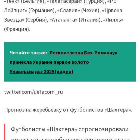
«Генк» (Бельгия), «Галатасарай» (Турция), «РБ
Лейпциг» (Германия), «Славия» (Чехия), «Црвена
Звезда» (Сербия), «Аталанта» (Италия), «Лилль»
(Франция).
Читайте также:
Легкоатлетка Бех-Романчук
принесла Украине первое золото
Универсиады-2019 (видео)
twitter.com/uefacom_ru
Прогноз на жеребьевку от футболистов «Шахтера».
Футболисты «Шахтера» спрогнозировали
результаты жеребьевки группового этапа