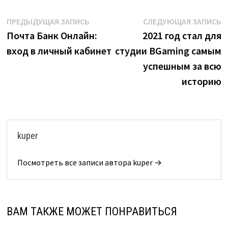
Навигация
Предыдущая
С
ПРЕДЫДУЩАЯ ЗАПИСЬ
СЛЕДУЮЩАЯ ЗАПИСЬ
запись:
з
Почта Банк Онлайн:
2021 год стал для
по
вход в личный кабинет
студии BGaming самым
записям
успешным за всю
историю
kuper
Посмотреть все записи автора kuper →
ВАМ ТАКЖЕ МОЖЕТ ПОНРАВИТЬСЯ