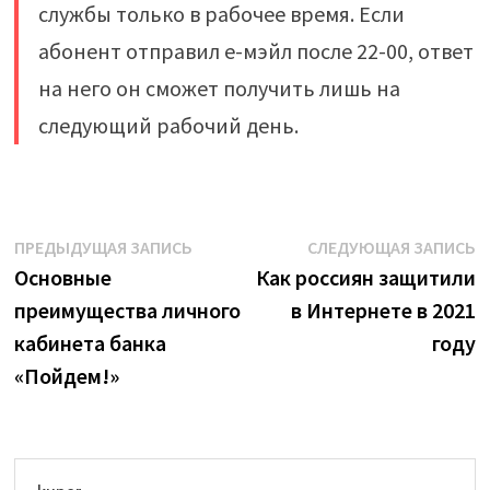
службы только в рабочее время. Если
абонент отправил е-мэйл после 22-00, ответ
на него он сможет получить лишь на
следующий рабочий день.
Навигация
Предыдущая
С
ПРЕДЫДУЩАЯ ЗАПИСЬ
СЛЕДУЮЩАЯ ЗАПИСЬ
запись:
з
Основные
Как россиян защитили
по
преимущества личного
в Интернете в 2021
записям
кабинета банка
году
«Пойдем!»