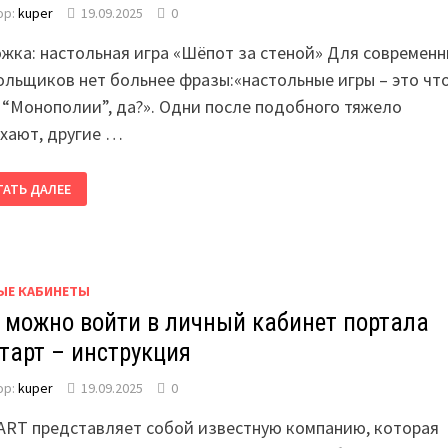
ор:
kuper
19.09.2025
0
жка: настольная игра «Шёпот за стеной» Для современн
ольщиков нет больнее фразы:«настольные игры – это чт
 “Монополии”, да?». Одни после подобного тяжело
хают, другие …
ТАТЬ ДАЛЕЕ
ЫЕ КАБИНЕТЫ
 можно войти в личный кабинет портала
тарт – инструкция
ор:
kuper
19.09.2025
0
ART представляет собой известную компанию, которая