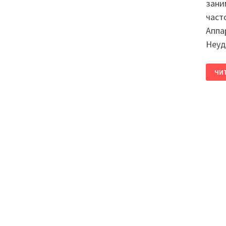
зани
част
Аппа
Неуд
ЧИ