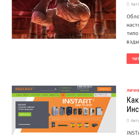
Авт
Обло
наст
типо
взды
ЧИ
ЛИЧН
Как
Инс
Авт
INST