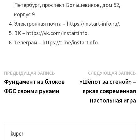
Петербург, проспект Большевиков, дом 52,
корпус 9.
Электронная почта – https://instart-info.ru/.
ВК – https://vk.com/instartinfo.
Телеграм – https://t.me/instartinfo.
Навигация
Предыдущая
С
ПРЕДЫДУЩАЯ ЗАПИСЬ
СЛЕДУЮЩАЯ ЗАПИСЬ
запись:
з
Фундамент из блоков
«Шёпот за стеной» –
по
ФБС своими руками
яркая современная
записям
настольная игра
kuper