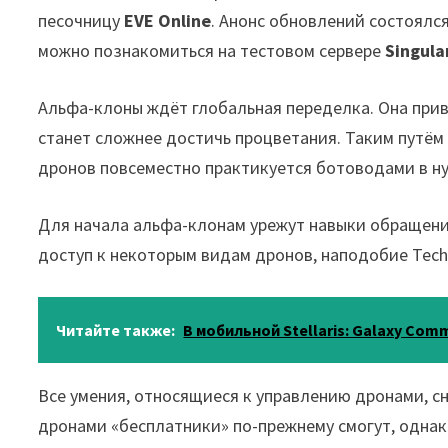
песочницу
EVE Online
. Анонс обновлений состоялс
можно познакомиться на тестовом сервере
Singula
Альфа-клоны ждёт глобальная переделка. Она приве
станет сложнее достичь процветания. Таким путём
дронов повсеместно практикуется ботоводами в ну
Для начала альфа-клонам урежут навыки обращения
доступ к некоторым видам дронов, наподобие Tech
Читайте также:
В мобильной Stellaris: Galaxy Com
Все умения, относящиеся к управлению дронами, сн
дронами «бесплатники» по-прежнему смогут, однак