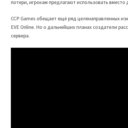
потери, игрокам предлагают использовать вместо 
CCP Games обещает ещё ряд целенаправленных изм
EVE Online. Но о дальнейших планах создатели расс
сервера.