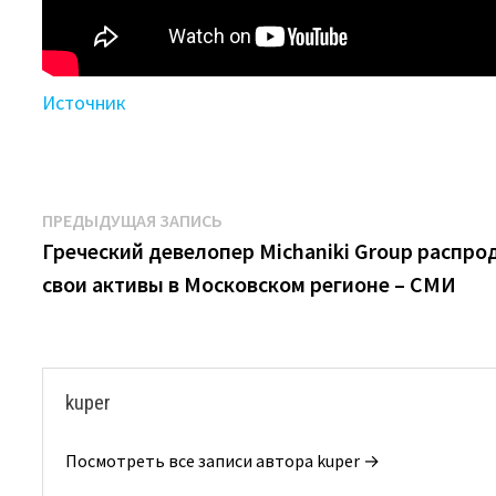
Источник
Навигация
Предыдущая
ПРЕДЫДУЩАЯ ЗАПИСЬ
запись:
Греческий девелопер Michaniki Group распро
по
свои активы в Московском регионе – СМИ
записям
kuper
Посмотреть все записи автора kuper →