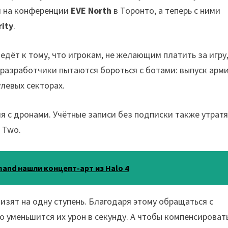
я на конференции
EVE North
в Торонто, а теперь с ними
rity
.
дёт к тому, что игрокам, не желающим платить за игру
 разработчики пытаются бороться с ботами: выпуск арм
левых секторах.
 с дронами. Учётные записи без подписки также утрат
 Two.
mand нашли концепт-арт из Halo 4
изят на одну ступень. Благодаря этому обращаться с
о уменьшится их урон в секунду. А чтобы компенсироват