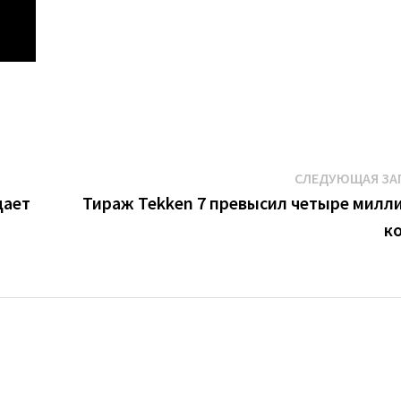
СЛЕДУЮЩАЯ ЗА
дает
Тираж Tekken 7 превысил четыре милл
к