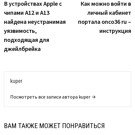
запись:
з
В устройствах Apple с
Как можно войти в
по
чипами A12 и A13
личный кабинет
записям
найдена неустранимая
портала onco36 ru –
уязвимость,
инструкция
подходящая для
джейлбрейка
kuper
Посмотреть все записи автора kuper →
ВАМ ТАКЖЕ МОЖЕТ ПОНРАВИТЬСЯ