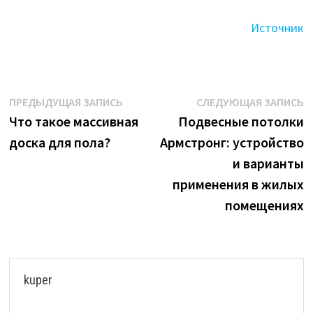
Источник
Навигация
Предыдущая
С
ПРЕДЫДУЩАЯ ЗАПИСЬ
СЛЕДУЮЩАЯ ЗАПИСЬ
запись:
з
Что такое массивная
Подвесные потолки
по
доска для пола?
Армстронг: устройство
записям
и варианты
применения в жилых
помещениях
kuper