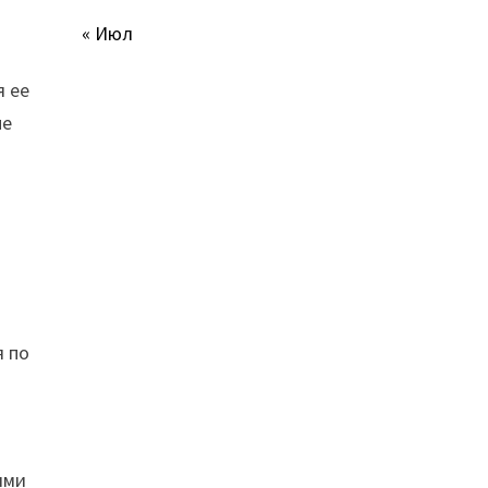
« Июл
я ее
ые
я по
ими