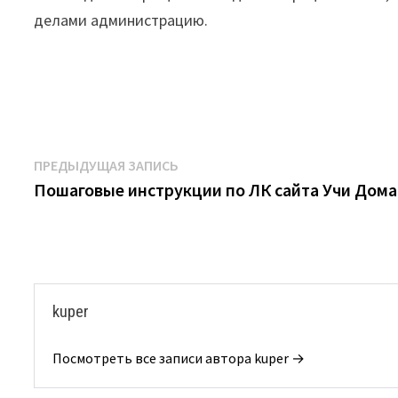
делами администрацию.
Навигация
Предыдущая
ПРЕДЫДУЩАЯ ЗАПИСЬ
запись:
Пошаговые инструкции по ЛК сайта Учи Дома
по
записям
kuper
Посмотреть все записи автора kuper →