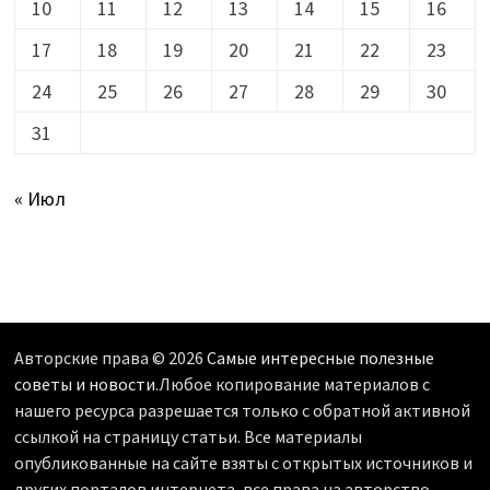
10
11
12
13
14
15
16
17
18
19
20
21
22
23
24
25
26
27
28
29
30
31
« Июл
Авторские права © 2026
Самые интересные полезные
советы и новости
.Любое копирование материалов с
нашего ресурса разрешается только с обратной активной
ссылкой на страницу статьи. Все материалы
опубликованные на сайте взяты с открытых источников и
других порталов интернета, все права на авторство