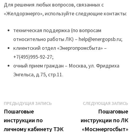
Для решения любых вопросов, связанных с
«Желдорэнерго», используйте следующие контакты:
техническая поддержка (по вопросам
относительно работы ЛК) – help@energopsb.ru;
клиентский отдел «Энергопромсбыта» –
+7(495)995-92-27;
очный прием граждан – Москва, ул. Фридриха
Энгельса, д.75, стр.11.
Навигация
Предыдущая
С
ПРЕДЫДУЩАЯ ЗАПИСЬ
СЛЕДУЮЩАЯ ЗАПИСЬ
запись:
з
Пошаговые
Пошаговые
по
инструкции по
инструкции по ЛК
записям
личному кабинету ТЭК
«Мосэнергосбыт»