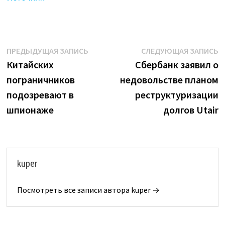
Навигация
Предыдущая
С
ПРЕДЫДУЩАЯ ЗАПИСЬ
СЛЕДУЮЩАЯ ЗАПИСЬ
запись:
з
Китайских
Сбербанк заявил о
по
пограничников
недовольстве планом
записям
подозревают в
реструктуризации
шпионаже
долгов Utair
kuper
Посмотреть все записи автора kuper →