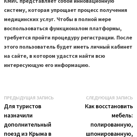
КМИС представляет собой инновационную
систему, которая упрощает процесс получения
медицинских услуг. Чтобы в полной мере
воспользоваться функционалом платформы,
требуется пройти процедуру регистрации. После
этого пользователь будет иметь личный кабинет
на сайте, в котором удастся найти всю
интересующую его информацию.
Навигация
Предыдущая
С
ПРЕДЫДУЩАЯ ЗАПИСЬ
СЛЕДУЮЩАЯ ЗАПИСЬ
запись:
з
Для туристов
Как восстановить
по
назначили
мебель:
записям
дополнительный
полированную,
поезд из Крыма в
шпонированную,