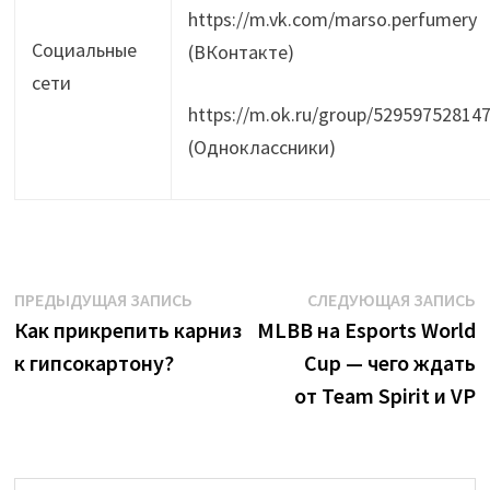
https://m.vk.com/marso.perfumery
Социальные
(ВКонтакте)
сети
https://m.ok.ru/group/52959752814
(Одноклассники)
Навигация
Предыдущая
С
ПРЕДЫДУЩАЯ ЗАПИСЬ
СЛЕДУЮЩАЯ ЗАПИСЬ
запись:
з
Как прикрепить карниз
MLBB на Esports World
по
к гипсокартону?
Cup — чего ждать
записям
от Team Spirit и VP