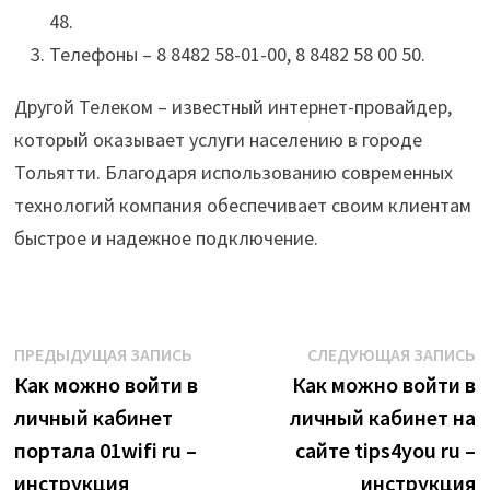
48.
Телефоны – 8 8482 58-01-00, 8 8482 58 00 50.
Другой Телеком – известный интернет-провайдер,
который оказывает услуги населению в городе
Тольятти. Благодаря использованию современных
технологий компания обеспечивает своим клиентам
быстрое и надежное подключение.
Навигация
Предыдущая
С
ПРЕДЫДУЩАЯ ЗАПИСЬ
СЛЕДУЮЩАЯ ЗАПИСЬ
запись:
з
Как можно войти в
Как можно войти в
по
личный кабинет
личный кабинет на
записям
портала 01wifi ru –
сайте tips4you ru –
инструкция
инструкция