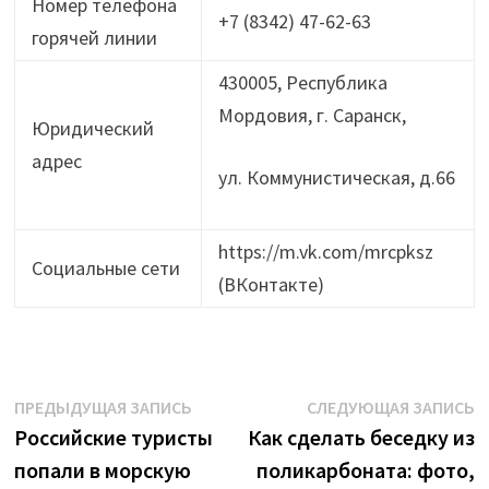
Номер телефона
+7 (8342) 47-62-63
горячей линии
430005, Республика
Мордовия, г. Саранск,
Юридический
адрес
ул. Коммунистическая, д.66
https://m.vk.com/mrcpksz
Социальные сети
(ВКонтакте)
Навигация
Предыдущая
С
ПРЕДЫДУЩАЯ ЗАПИСЬ
СЛЕДУЮЩАЯ ЗАПИСЬ
запись:
з
Российские туристы
Как сделать беседку из
по
попали в морскую
поликарбоната: фото,