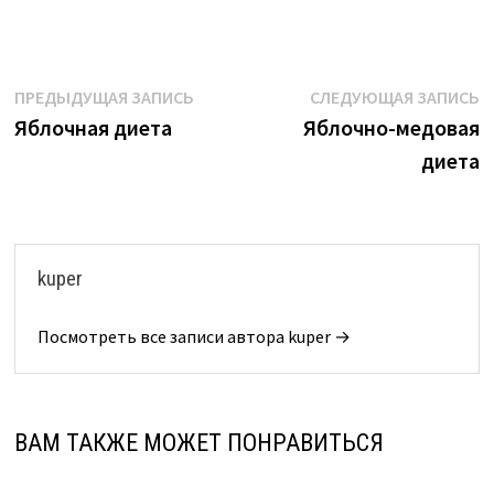
Навигация
Предыдущая
С
ПРЕДЫДУЩАЯ ЗАПИСЬ
СЛЕДУЮЩАЯ ЗАПИСЬ
запись:
з
Яблочная диета
Яблочно-медовая
по
диета
записям
kuper
Посмотреть все записи автора kuper →
ВАМ ТАКЖЕ МОЖЕТ ПОНРАВИТЬСЯ