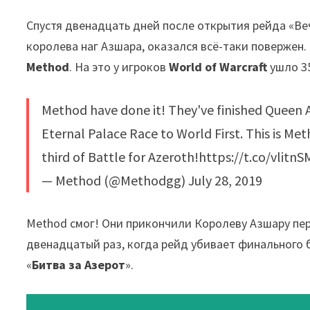
Спустя двенадцать дней после открытия рейда «В
королева наг Азшара, оказался всё-таки повержен
Method
. На это у игроков
World of Warcraft
ушло 3
Method have done it! They've finished Queen A
Eternal Palace Race to World First. This is Me
third of Battle for Azeroth!https://t.co/vli
— Method (@Methodgg) July 28, 2019
Method смог! Они прикончили Королеву Азшару пер
двенадцатый раз, когда рейд убивает финального б
«
Битва за Азерот
».