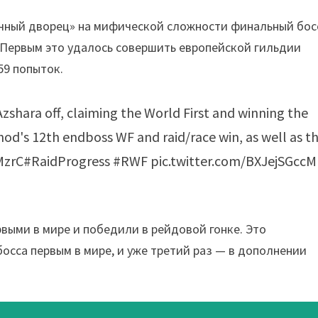
ечный дворец» на мифической сложности финальный бос
. Первым это удалось совершить европейской гильдии
59 попыток.
zshara off, claiming the World First and winning the
thod's 12th endboss WF and raid/race win, as well as t
tnSMzrC#RaidProgress #RWF pic.twitter.com/BXJejSGccM
выми в мире и победили в рейдовой гонке. Это
осса первым в мире, и уже третий раз — в дополнении