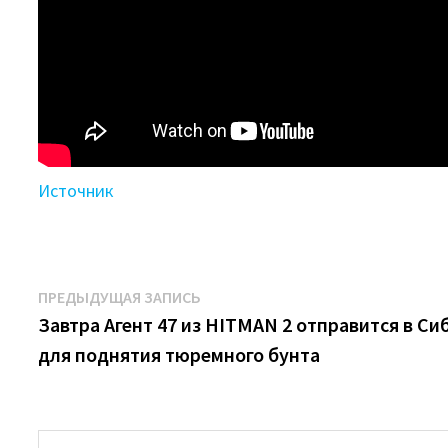
Источник
Навигация
Предыдущая
ПРЕДЫДУЩАЯ ЗАПИСЬ
запись:
Завтра Агент 47 из HITMAN 2 отправится в Си
по
для поднятия тюремного бунта
записям