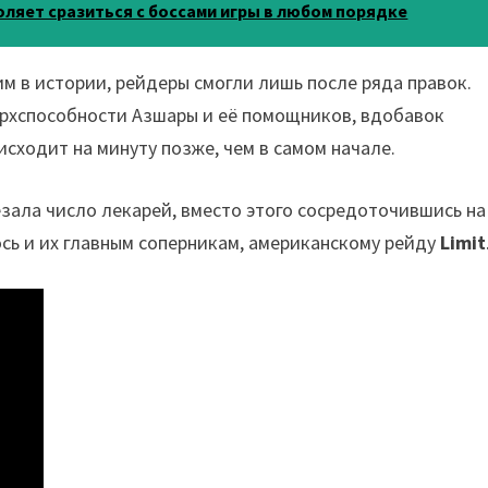
оляет сразиться с боссами игры в любом порядке
м в истории, рейдеры смогли лишь после ряда правок.
верхспособности Азшары и её помощников, вдобавок
исходит на минуту позже, чем в самом начале.
зала число лекарей, вместо этого сосредоточившись на
ось и их главным соперникам, американскому рейду
Limit