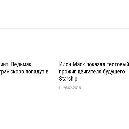
винт: Ведьмак.
Илон Маск показал тестовы
гра» скоро попадут в
прожиг двигателя будущего
Starship
26.02.2019