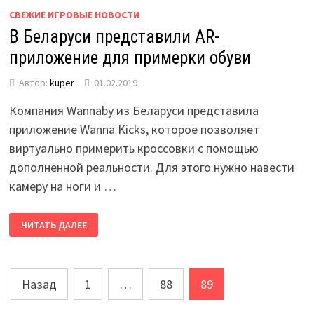
СВЕЖИЕ ИГРОВЫЕ НОВОСТИ
В Беларуси представили AR-
приложение для примерки обуви
Автор:
kuper
01.02.2019
Компания Wannaby из Беларуси представила
приложение Wanna Kicks, которое позволяет
виртуально примерить кроссовки с помощью
дополненной реальности. Для этого нужно навести
камеру на ноги и …
ЧИТАТЬ ДАЛЕЕ
Пагинация
Назад
1
…
88
89
записей